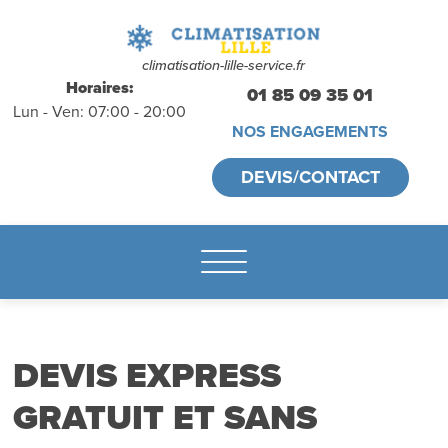
déplacements
gratuits
sans
climatisation-lille-service.fr
Horaires:
01 85 09 35 01
Lun - Ven: 07:00 - 20:00
engagement
NOS ENGAGEMENTS
appelez-nous :
DEVIS/CONTACT
01.85.09.35.01
DEVIS EXPRESS
GRATUIT ET SANS