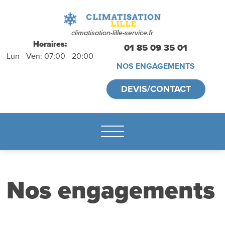
déplacements
gratuits
sans
climatisation-lille-service.fr
Horaires:
01 85 09 35 01
Lun - Ven: 07:00 - 20:00
engagement
NOS ENGAGEMENTS
appelez-nous :
DEVIS/CONTACT
01.85.09.35.01
Nos engagements