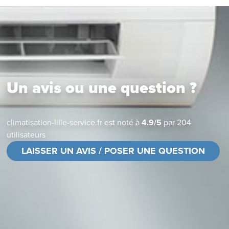
Un avis ou une question ?
climatisation-lille-service.fr
est noté à
4.9
/
5
par
204
utilisateurs
LAISSER UN AVIS / POSER UNE QUESTION