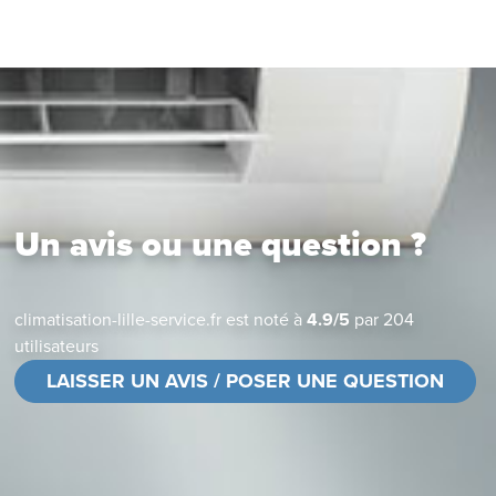
Un avis ou une question ?
climatisation-lille-service.fr
est noté à
4.9
/
5
par
204
utilisateurs
LAISSER UN AVIS / POSER UNE QUESTION