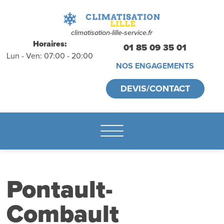
déplacements
gratuits
sans
climatisation-lille-service.fr
Horaires:
01 85 09 35 01
Lun - Ven: 07:00 - 20:00
engagement
NOS ENGAGEMENTS
appelez-nous :
DEVIS/CONTACT
01.85.09.35.01
Pontault-
Combault