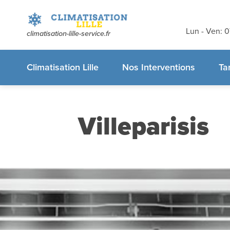
Devis et dé
gratuits
sans
Lun - Ven: 
climatisation-lille-service.fr
appelez-nous
Climatisation Lille
Nos Interventions
Ta
Villeparisis