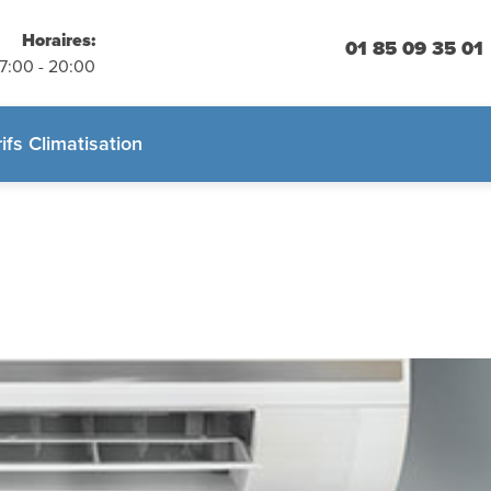
placements
 engagement
Horaires:
01 85 09 35 01
07:00 - 20:00
 :
01.85.09.35.01
rifs Climatisation